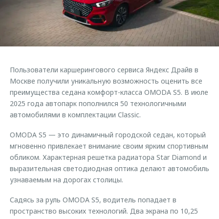
Страхование
Клиентская поддержка
Обратная связь
Кредитный калькулятор
O&J Автоклуб
Аксессуары
Клуб владельцев OMODA
Одежда и сувениры
Приложение O&J
Пользователи каршерингового сервиса Яндекс Драйв в
Оригинальные аксессуары
Москве получили уникальную возможность оценить все
Аксессуары
Запчасти
преимущества седана комфорт-класса OMODA S5. В июле
Одежда и сувениры
2025 года автопарк пополнился 50 технологичными
Трейд-ин
Оригинальные аксессуары
автомобилями в комплектации Classic.
Калькулятор трейд-ин
Запчасти
OMODA S5 — это динамичный городской седан, который
мгновенно привлекает внимание своим ярким спортивным
обликом. Характерная решетка радиатора Star Diamond и
выразительная светодиодная оптика делают автомобиль
узнаваемым на дорогах столицы.
Садясь за руль OMODA S5, водитель попадает в
пространство высоких технологий. Два экрана по 10,25