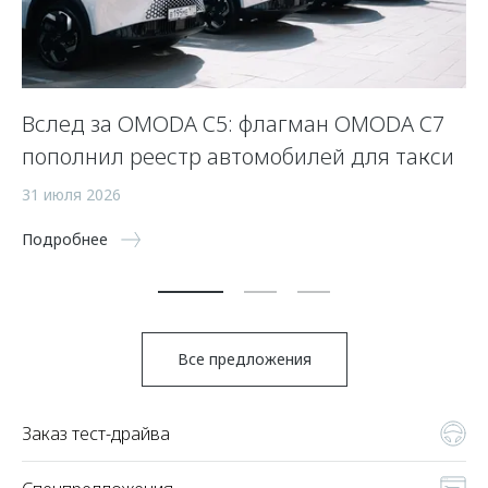
Вслед за OMODA C5: флагман OMODA C7
С
пополнил реестр автомобилей для такси
п
а
31 июля 2026
5 
Подробнее
По
Все предложения
Заказ тест-драйва