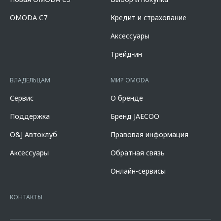
OMODA C7 2024-2026 годов производства и действует в салонах
список которых расположен по адресу www.omoda.ru. Не является
официальных дилеров марки OMODA до 31.08.2026 (включительно).
офертой.
OMODA C7
Кредит и страхование
Параметры программы «Omoda Кредит C7»: валюта кредита –
рубли РФ; срок кредита – 12-96 мес.; сумма кредита - от 100 000 до
Аксессуары
10 000 000 руб. Диапазон полной стоимости кредита в % годовых
составляет от 2,778% до 18,124%. % ставка составляет от 0,010% до
Трейд-ин
14,600%, на диапазонах первоначального взноса от 10,000% до
90,000% от стоимости автомобиля, при сроке кредита от 12 до 96
мес. и определяется индивидуально. Диапазон полной стоимости
ВЛАДЕЛЬЦАМ
МИР OMODA
кредита в % годовых составляет от 10,507% до 11,151%. % ставка
составляет 7,700% при первоначальном взносе 50,000% от
Сервис
О бренде
стоимости автомобиля, при сроке кредита 60 мес. и определяется
индивидуально. Указанное предложение действует в случае
Поддержка
Бренд JAECOO
оформления полиса КАСКО. При отказе от полиса КАСКО/отсутствии
пролонгации процентная ставка увеличится на 3%. Оценивайте свои
O&J Автоклуб
Правовая информация
финансовые возможности и риски. Подробнее уточняйте в
официальных дилерских центрах «Omoda». Изучите все условия
Аксессуары
Обратная связь
кредита в разделе «Кредит на покупку автомобиля у дилера» на
сайте банка
https://alfabank.ru/get-money/auto-loan/dealers/?
Онлайн-сервисы
platformId=alfasite
Кредит предоставляет АО Альфа-Банк. ИНН
7728168971 ОГРН 1027700067328 место нахождение 107078, г.
Москва, ул. Каланчевская, д. 27. Ген.лицензия ЦБ РФ № 1326 от
КОНТАКТЫ
16.01.2015. Предложение ограничено и не является публичной
офертой.