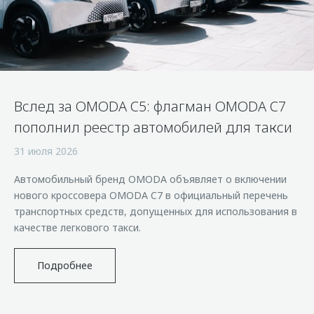
Страхование
Клиентская поддержка
Обратная связь
Кредитный калькулятор
O&J Автоклуб
Аксессуары
Клуб владельцев OMODA
Одежда и сувениры
Приложение O&J
Вслед за OMODA C5: флагман OMODA C7
Оригинальные аксессуары
Аксессуары
пополнил реестр автомобилей для такси
Запчасти
Одежда и сувениры
31 июля 2026
Трейд-ин
Оригинальные аксессуары
Автомобильный бренд OMODA объявляет о включении
Калькулятор трейд-ин
Запчасти
нового кроссовера OMODA C7 в официальный перечень
транспортных средств, допущенных для использования в
качестве легкового такси.
Подробнее