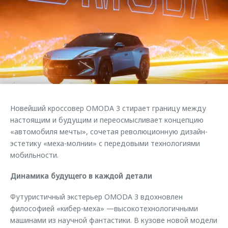
Страхование
Клиентская поддержка
Обратная связь
Кредитный калькулятор
O&J Автоклуб
Аксессуары
Клуб владельцев OMODA
Одежда и сувениры
Приложение O&J
Оригинальные аксессуары
Аксессуары
Запчасти
Одежда и сувениры
Новейший кроссовер OMODA 3 стирает границу между
Трейд-ин
Оригинальные аксессуары
настоящим и будущим и переосмысливает концепцию
«автомобиля мечты», сочетая революционную дизайн-
Калькулятор трейд-ин
Запчасти
эстетику «меха-молнии» с передовыми технологиями
мобильности.
Динамика будущего в каждой детали
Футуристичный экстерьер OMODA 3 вдохновлен
философией «кибер-меха» —высокотехнологичными
машинами из научной фантастики. В кузове новой модели