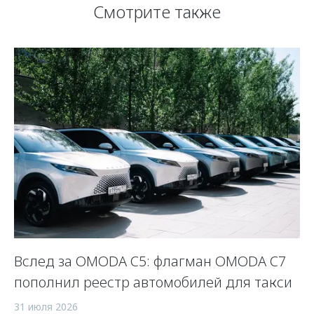
Смотрите также
Вслед за OMODA C5: флагман OMODA C7
С
пополнил реестр автомобилей для такси
п
а
31 июля 2026