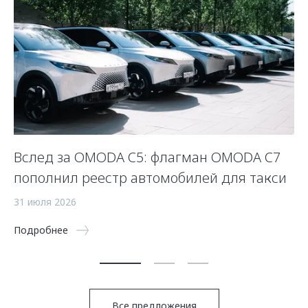
Вслед за OMODA C5: флагман OMODA C7
С
пополнил реестр автомобилей для такси
п
а
31 июля 2026
5 
Подробнее
По
Все предложения