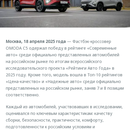
Страхование
Клиентская поддержка
Обратная связь
Кредитный калькулятор
O&J Автоклуб
Аксессуары
Клуб владельцев OMODA
Одежда и сувениры
Приложение O&J
Москва, 18 апреля 2025 года
— Фастбэк-кроссовер
Оригинальные аксессуары
OMODA C5 одержал победу в рейтинге «Современные
Аксессуары
Запчасти
авто» среди официально представленных автомобилей
Одежда и сувениры
на российском рынке по итогам всероссийского
Трейд-ин
Оригинальные аксессуары
исследовательского проекта «Рейтинги Авто Года» в
2025 году. Кроме того, модель вошла в Топ-10 рейтингов
Калькулятор трейд-ин
Запчасти
«Цена-качество» и «Надежные авто» среди официально
представленных на российском рынке, заняв 7 и 8 позиции
соответственно.
Каждый из автомобилей, участвовавших в исследовании,
оценивался по ключевым характеристикам: качеству
сборки, безопасности, практичности, комфорту,
подготовленности к российским условиям и