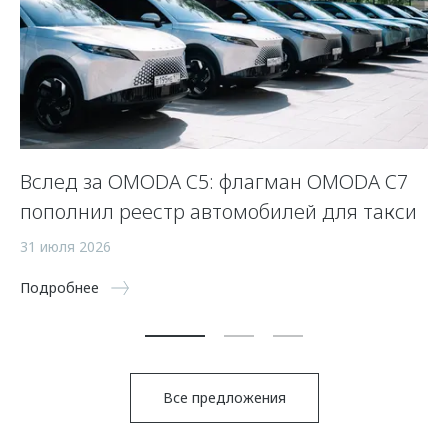
Вслед за OMODA C5: флагман OMODA C7
С
пополнил реестр автомобилей для такси
п
а
31 июля 2026
5 
Подробнее
По
Все предложения