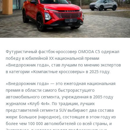
Страхование
Клиентская поддержка
Обратная связь
Кредитный калькулятор
O&J Автоклуб
Аксессуары
Клуб владельцев OMODA
Одежда и сувениры
Приложение O&J
Оригинальные аксессуары
Аксессуары
Футуристичный фастбэк-кроссовер OMODA C5 одержал
Запчасти
Одежда и сувениры
победу в юбилейной XX национальной премии
«Внедорожник года», став лучшим по мнению экспертов
Трейд-ин
Оригинальные аксессуары
в категории «Компактные кроссоверы» в 2025 году.
Калькулятор трейд-ин
Запчасти
«Внедорожник года» — это ежегодная национальная
премия в области самого быстрорастущего
автомобильного сегмента, учрежденная в 2005 году
журналом «Клуб 4х4». По традиции, лучших
представителей сегмента SUV выбирают два состава
жюри: Большое (народное), состоящее в этом году из
более чем 100 000 автолюбителей со всей страны, и