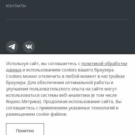
Москва, ул. Каланчевская, д. 27. Ген.лицензия ЦБ РФ № 1326 от
КОНТАКТЫ
16.01.2015. Предложение ограничено и не является публичной
офертой.
Используя сайт, вы соглашаетесь с
политикой обработки
данных
и использованием cookies вашего браузера.
Cookies можно отключить в любой момент в настройках
браузера. Для обеспечения оптимальной работы и
улучшения пользовательского опыта на сайте могут
использоваться системы веб-аналитики (в том числе
Горячая линия OMODA:
+7 (8452) 48-99-99
Яндекс.Метрика). Продолжая использование сайта, Вы
соглашаетесь с применением указанных технологий и
© 2026 Азия Моторс
размещением cookie-файлов.
Модельный ряд
Архивные модели
Контакты
Правовая информация
Понятно