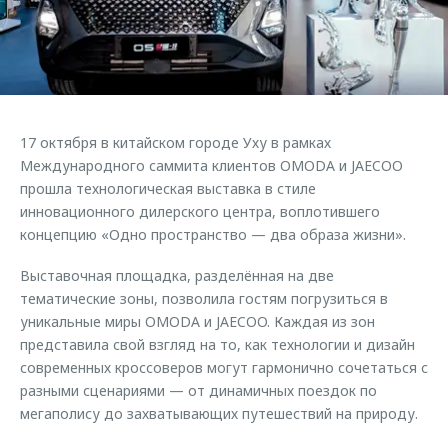
Страхование
Клиентская поддержка
Обратная связь
Кредитный калькулятор
O&J Автоклуб
Аксессуары
Клуб владельцев OMODA
Одежда и сувениры
Приложение O&J
17 октября в китайском городе Уху в рамках
Оригинальные аксессуары
Международного саммита клиентов OMODA и JAECOO
Аксессуары
Запчасти
прошла технологическая выставка в стиле
Одежда и сувениры
инновационного дилерского центра, воплотившего
Трейд-ин
Оригинальные аксессуары
концепцию «Одно пространство — два образа жизни».
Калькулятор трейд-ин
Запчасти
Выставочная площадка, разделённая на две
тематические зоны, позволила гостям погрузиться в
уникальные миры OMODA и JAECOO. Каждая из зон
представила свой взгляд на то, как технологии и дизайн
современных кроссоверов могут гармонично сочетаться с
разными сценариями — от динамичных поездок по
мегаполису до захватывающих путешествий на природу.