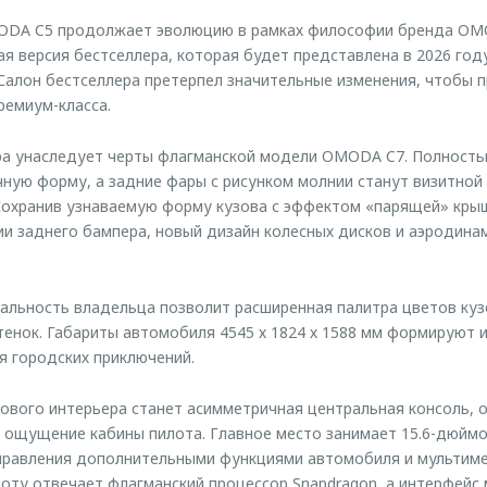
ODA C5 продолжает эволюцию в рамках философии бренда OM
я версия бестселлера, которая будет представлена в 2026 год
Салон бестселлера претерпел значительные изменения, чтобы
ремиум-класса.
ра унаследует черты флагманской модели OMODA C7. Полност
ную форму, а задние фары с рисунком молнии станут визитной
Сохранив узнаваемую форму кузова с эффектом «парящей» кры
ии заднего бампера, новый дизайн колесных дисков и аэродин
льность владельца позволит расширенная палитра цветов куз
енок. Габариты автомобиля 4545 х 1824 х 1588 мм формируют 
я городских приключений.
вого интерьера станет асимметричная центральная консоль, 
 ощущение кабины пилота. Главное место занимает 15.6-дюймо
правления дополнительными функциями автомобиля и мультиме
оту отвечает флагманский процессор Snapdragon, а интерфейс