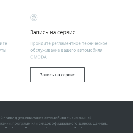
Запись на сервис
чите
Пройдите регламентное техническое
уты
обслуживание вашего автомобиля
OMODA
Запись на сервис
ий привод (комплектация автомобиля с наименьшей
дложений, программ или скидок официального дилера. Данная
мы «Трейд-ин». Под скидкой по программе Трейд-ин