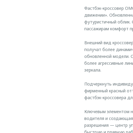
Фастбэк-кроссовер OM
движении». Обновленна
футуристичный облик. 
пассажирам комфорт п
Внешний вид кроссове
получат более динамич
обновленной модели. 
более агрессивные лин
зеркала.
Подчеркнуть индивидуа
фирменный красный отт
фастбэк-кроссовера дл
Ключевым элементом но
водителя и создающая
разрешения — центр у
быструю и плавную раб