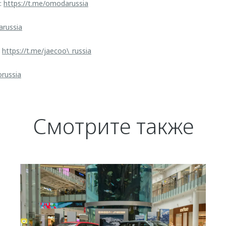
:
https://t.me/omodarussia
arussia
:
https://t.me/jaecoo\_russia
orussia
Смотрите также