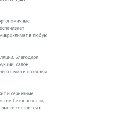
 эргономичные
беспечивает
 микроклимат в любую
ляции. Благодаря
укции, салон
него шума и позволяя
ит и серьезные
истем безопасности,
 рынке состоится в