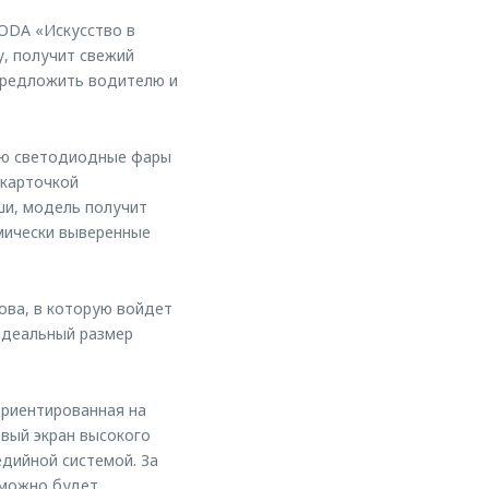
ODA «Искусство в
у, получит свежий
 предложить водителю и
ью светодиодные фары
 карточкой
ши, модель получит
амически выверенные
ова, в которую войдет
идеальный размер
ориентированная на
вый экран высокого
дийной системой. За
 можно будет