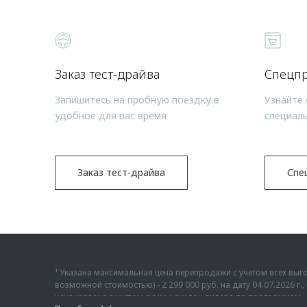
Заказ тест-драйва
Спецп
Запишитесь на пробную поездку в
Узнайте 
удобное для вас время
специал
Заказ тест-драйва
Спе
¹ Указана максимальная цена перепродажи с учетом всех в
возможной стоимостью) - 2 299 000 руб. на дату 04.07.2026 
цена указана с учетом суммы скидок дилера по программам «