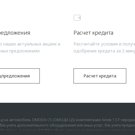
редложения
Расчет кредита
о наших актуальных акциях и
Рассчитайте условия и полу
ьных предложениях
одобрение кредита за 2 мин
цпредложения
Расчет кредита
ыгод на автомобиль OMODA C5 (ОМОДА Ц5) комплектации Актив 1.5Т передн
г., без учета дополнительного оборудования или иных услуг, без учета пре
Трейд-ин» в размере 50 000 рублей, которая достигается за счет програм