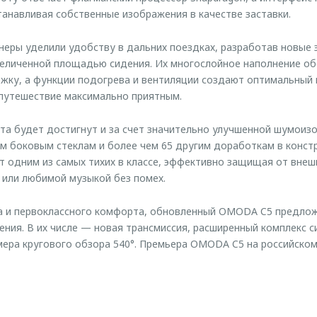
танавливая собственные изображения в качестве заставки.
еры уделили удобству в дальних поездках, разработав новые
величенной площадью сидения. Их многослойное наполнение о
жку, а функции подогрева и вентиляции создают оптимальный
путешествие максимально приятным.
а будет достигнут и за счет значительно улучшенной шумоизо
 боковым стеклам и более чем 65 другим доработкам в констр
т одним из самых тихих в классе, эффективно защищая от внеш
или любимой музыкой без помех.
а и первоклассного комфорта, обновленный OMODA C5 предлож
ения. В их числе — новая трансмиссия, расширенный комплекс с
мера кругового обзора 540°. Премьера OMODA C5 на российском