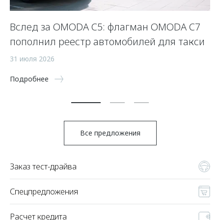
Вслед за OMODA C5: флагман OMODA C7
С
пополнил реестр автомобилей для такси
п
а
31 июля 2026
5 
Подробнее
По
Все предложения
Заказ тест-драйва
Спецпредложения
Расчет кредита