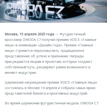
Страхование
Клиентская поддержка
Обратная связь
Кредитный калькулятор
O&J Автоклуб
Аксессуары
Клуб владельцев OMODA
Одежда и сувениры
Приложение O&J
Москва, 15 апреля 2025 года
— Футуристичный
Оригинальные аксессуары
кроссовер OMODA C7 получил премию VOICE «Главные
Аксессуары
Запчасти
лица» в номинации «Дизайн года». Премия «Главные
Одежда и сувениры
лица» стремится переосмыслить традиционное
Трейд-ин
Оригинальные аксессуары
представление об успехе и признании. Награды
присуждаются людям и проектам, которые создают
Калькулятор трейд-ин
Запчасти
собственный путь, расширяют рамки возможного и
меняют индустрии.
Церемония награждения премии VOICE «Главные лица»
состоялась в Москве 14 апреля и собрала самых ярких
представителей бизнеса и креативных индустрий.
Во время церемонии футуристичная модель OMODA C7