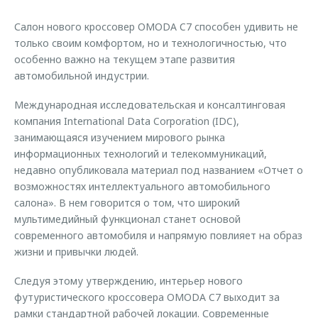
Страхование
Клиентская поддержка
Обратная связь
Салон нового кроссовер OMODA C7 способен удивить не
Кредитный калькулятор
O&J Автоклуб
только своим комфортом, но и технологичностью, что
особенно важно на текущем этапе развития
Аксессуары
Клуб владельцев OMODA
автомобильной индустрии.
Одежда и сувениры
Приложение O&J
Международная исследовательская и консалтинговая
Оригинальные аксессуары
Аксессуары
компания International Data Corporation (IDC),
Запчасти
занимающаяся изучением мирового рынка
Одежда и сувениры
информационных технологий и телекоммуникаций,
Трейд-ин
Оригинальные аксессуары
недавно опубликовала материал под названием «Отчет о
Калькулятор трейд-ин
Запчасти
возможностях интеллектуального автомобильного
салона». В нем говорится о том, что широкий
мультимедийный функционал станет основой
современного автомобиля и напрямую повлияет на образ
жизни и привычки людей.
Следуя этому утверждению, интерьер нового
футуристического кроссовера OMODA C7 выходит за
рамки стандартной рабочей локации. Современные