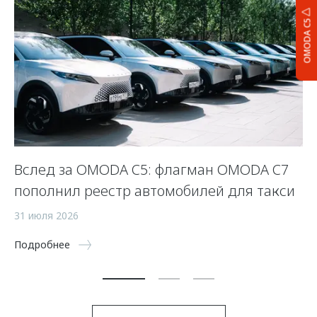
OMODA C5
Вслед за OMODA C5: флагман OMODA C7
С
пополнил реестр автомобилей для такси
п
а
31 июля 2026
5 
Подробнее
По