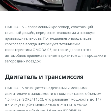
Страхование
Клиентская поддержка
Обратная связь
Кредитный калькулятор
O&J Автоклуб
Аксессуары
Клуб владельцев OMODA
OMODA C5 – современный кроссовер, сочетающий
Одежда и сувениры
Приложение O&J
стильный дизайн, передовые технологии и высокую
Оригинальные аксессуары
производительность. Потенциальных владельцев
Аксессуары
кроссовера всегда интересуют технические
Запчасти
Одежда и сувениры
характеристики OMODA C5, которые делают этот
автомобиль привлекательным вариантом для городских и
Трейд-ин
Оригинальные аксессуары
загородных поездок.
Калькулятор трейд-ин
Запчасти
Двигатель и трансмиссия
OMODA C5 оснащается надежными и мощными
двигателями в зависимости от комплектации: объемом
1.5 литра (SQRE4T15C), что развивает мощность до 147
л.с. с крутящейся мощностью в 210 Нм, а также
двигателем и объёмом 1.6 литра (SQRF4J16),