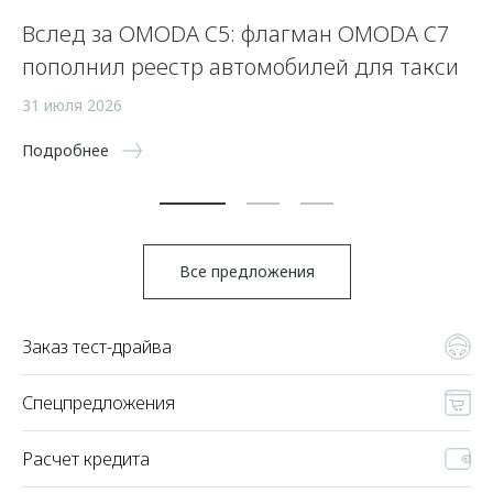
Вслед за OMODA C5: флагман OMODA C7
С
пополнил реестр автомобилей для такси
п
а
31 июля 2026
5 
Подробнее
По
Все предложения
Заказ тест-драйва
Спецпредложения
Расчет кредита