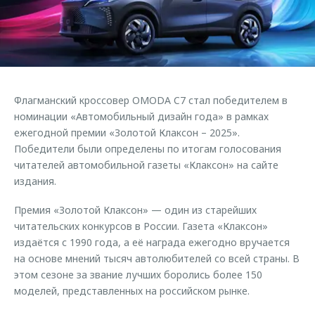
Страхование
Клиентская поддержка
Обратная связь
Кредитный калькулятор
O&J Автоклуб
Аксессуары
Клуб владельцев OMODA
Одежда и сувениры
Приложение O&J
Флагманский кроссовер OMODA C7 стал победителем в
Оригинальные аксессуары
номинации «Автомобильный дизайн года» в рамках
Аксессуары
Запчасти
ежегодной премии «Золотой Клаксон – 2025».
Одежда и сувениры
Победители были определены по итогам голосования
Трейд-ин
Оригинальные аксессуары
читателей автомобильной газеты «Клаксон» на сайте
издания.
Калькулятор трейд-ин
Запчасти
Премия «Золотой Клаксон» — один из старейших
читательских конкурсов в России. Газета «Клаксон»
издаётся с 1990 года, а её награда ежегодно вручается
на основе мнений тысяч автолюбителей со всей страны. В
этом сезоне за звание лучших боролись более 150
моделей, представленных на российском рынке.