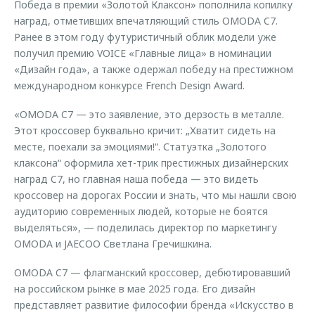
Победа в премии «Золотой Клаксон» пополнила копилку
наград, отметивших впечатляющий стиль OMODA C7.
Ранее в этом году футуристичный облик модели уже
получил премию VOICE «Главные лица» в номинации
«Дизайн года», а также одержал победу на престижном
международном конкурсе French Design Award.
«OMODA C7 — это заявление, это дерзость в металле.
Этот кроссовер буквально кричит: „Хватит сидеть на
месте, поехали за эмоциями!“. Статуэтка „Золотого
клаксона“ оформила хет-трик престижных дизайнерских
наград C7, но главная наша победа — это видеть
кроссовер на дорогах России и знать, что мы нашли свою
аудиторию современных людей, которые не боятся
выделяться», — поделилась директор по маркетингу
OMODA и JAECOO Светлана Гречишкина.
OMODA C7 — флагманский кроссовер, дебютировавший
на российском рынке в мае 2025 года. Его дизайн
представляет развитие философии бренда «Искусство в