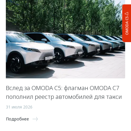
OMODA C5
Вслед за OMODA C5: флагман OMODA C7
С
пополнил реестр автомобилей для такси
п
а
31 июля 2026
5 
Подробнее
По