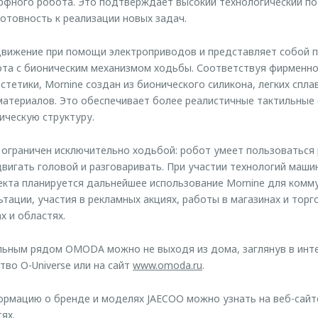
рфного робота. Это подтверждает высокий технологический п
отовность к реализации новых задач.
движение при помощи электроприводов и представляет собой п
та с бионическим механизмом ходьбы. Соответствуя фирменно
тетики, Mornine создан из бионического силикона, легких спла
материалов. Это обеспечивает более реалистичные тактильные
ическую структуру.
 ограничен исключительно ходьбой: робот умеет пользоваться
двигать головой и разговаривать. При участии технологий маши
екта планируется дальнейшее использование Mornine для комм
тации, участия в рекламных акциях, работы в магазинах и торг
х и областях.
льным рядом OMODA можно не выходя из дома, заглянув в инт
тво O-Universe или на сайт
www.omoda.ru
.
рмацию о бренде и моделях JAECOO можно узнать на веб-сай
ях.