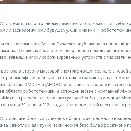
O стремятся к постоянному развитию и открывают для себя но
ому и технологичному будущему. Одно из них — робототехник
риканская компания Boston Dynamics опубликовала новое видео
имание. Однако, как было отмечено, новое поколение антропо
тво, завершив эпоху роботизированных устройств с гидравличе
вектора в сторону массовой электрификации совпало с новой в
антропоморфным роботам, что также отразилось на автомоби
ные бренды OMODA и JAECOO не остались в стороне и готовы п
 в области робототехники. В сотрудничестве с компанией AiMO
obile) был разработан интеллектуальный робот-помощник Morn
состоится 30 апреля 2024 года на экологической пресс-конфере
O добились больших успехов в областях автономного вождени
екта. Накопленная научно-техническая база была эффективно п