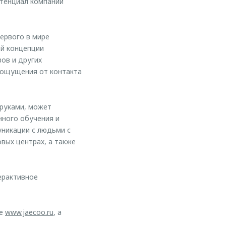
отенциал компаний
ервого в мире
й концепции
вов и других
 ощущения от контакта
 руками, может
нного обучения и
уникации с людьми с
овых центрах, а также
ерактивное
те
www.jaecoo.ru
, а