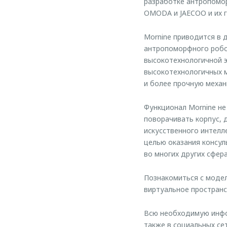
разработке антропомо
OMODA и JAECOO и их г
Mornine приводится в 
антропоморфного робо
высокотехнологичной эс
высокотехнологичных 
и более прочную механ
Функционал Mornine не
поворачивать корпус, 
искусственного интелл
целью оказания консуль
во многих других сфера
Познакомиться с моде
виртуальное пространс
Всю необходимую инфо
также в социальных сет