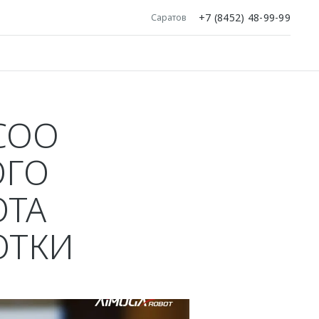
+7 (8452) 48-99-99
Саратов
COO
ОГО
ОТА
ОТКИ